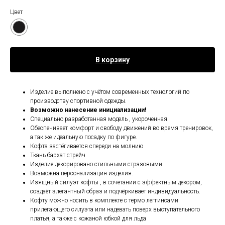
Цвет
В корзину
Изделие выполнено с учётом современных технологий по
производству спортивной одежды.
Возможно нанесение инициализации!
Специально разработанная модель , укороченная.
Обеспечивает комфорт и свободу движений во время тренировок,
а так же идеальную посадку по фигуре.
Кофта застёгивается спереди на молнию
Ткань бархат стрейч
Изделие декорировано стильными стразовыми
Возможна персонализация изделия.
Изящный силуэт кофты , в сочетании с эффектным декором,
создаёт элегантный образ и подчёркивает индивидуальность.
Кофту можно носить в комплекте с термо леггинсами
прилегающего силуэта или надевать поверх выступательного
платья, а также с кожаной юбкой для льда