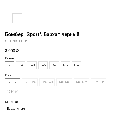
Бомбер "Sport". Бархат черный
SKU:
7DSBB128
3 000
₽
Размер
128
134
140
146
152
158
164
Рост
122-128
128-134
134-140
140-146
146-152
152-158
158-164
Материал
Бархат спорт