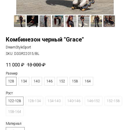
Комбинезон черный "Grace"
DreamStyleSport
SKU:
DSGR22015/BL
11 000
₽
13 000
₽
Размер
128
134
140
146
152
158
164
Рост
122-128
128-134
134-140
140-146
146-152
152-158
158-164
Материал