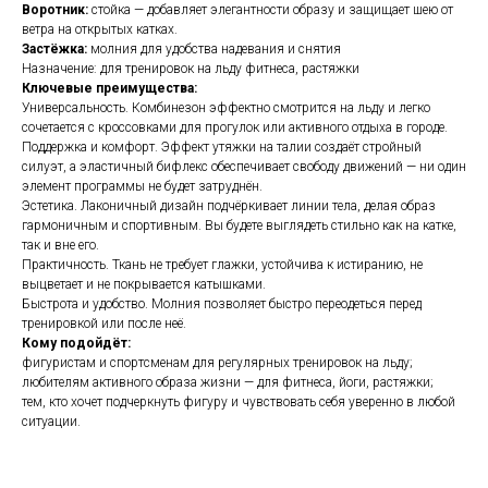
Воротник:
стойка — добавляет элегантности образу и защищает шею от
ветра на открытых катках.
Застёжка:
молния для удобства надевания и снятия
Назначение: для тренировок на льду фитнеса, растяжки
Ключевые преимущества:
Универсальность. Комбинезон эффектно смотрится на льду и легко
сочетается с кроссовками для прогулок или активного отдыха в городе.
Поддержка и комфорт. Эффект утяжки на талии создаёт стройный
силуэт, а эластичный бифлекс обеспечивает свободу движений — ни один
элемент программы не будет затруднён.
Эстетика. Лаконичный дизайн подчёркивает линии тела, делая образ
гармоничным и спортивным. Вы будете выглядеть стильно как на катке,
так и вне его.
Практичность. Ткань не требует глажки, устойчива к истиранию, не
выцветает и не покрывается катышками.
Быстрота и удобство. Молния позволяет быстро переодеться перед
тренировкой или после неё.
Кому подойдёт:
фигуристам и спортсменам для регулярных тренировок на льду;
любителям активного образа жизни — для фитнеса, йоги, растяжки;
тем, кто хочет подчеркнуть фигуру и чувствовать себя уверенно в любой
ситуации.